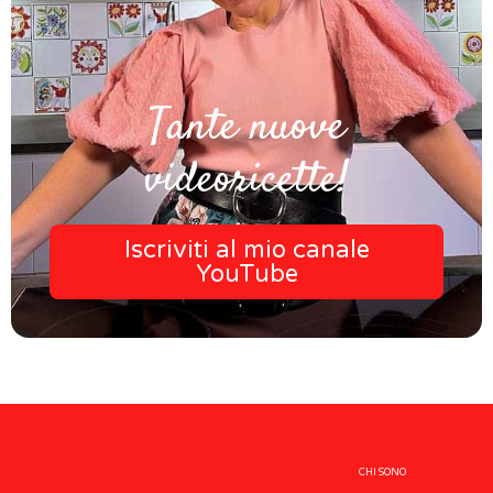
Tante nuove
videoricette!
Iscriviti al mio canale
YouTube
CHI SONO