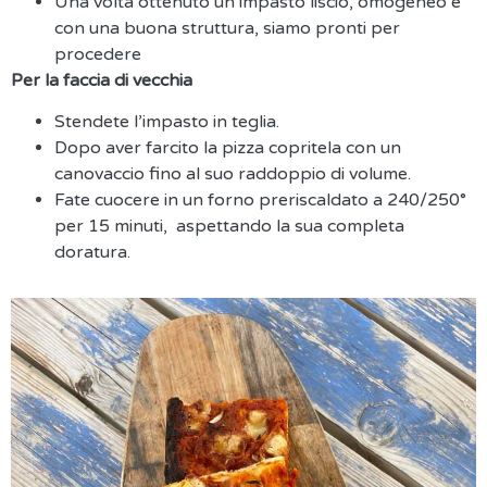
Una volta ottenuto un impasto liscio, omogeneo e
con una buona struttura, siamo pronti per
procedere
Per la faccia di vecchia
Stendete l’impasto in teglia.
D
opo aver farcito la pizza
copritela
con
un
canovaccio fino al suo raddoppio di volume
.
Fate cuocere in un forno preriscaldato
a 240/250
°
per 15
min
uti,
aspettando
la sua
completa
doratura.