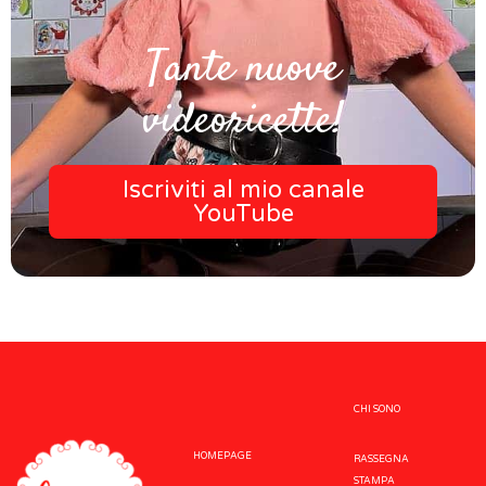
Tante nuove
videoricette!
Iscriviti al mio canale
YouTube
CHI SONO
HOMEPAGE
RASSEGNA
STAMPA