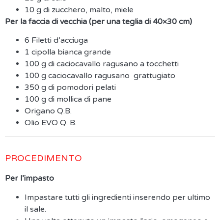
10 g di zucchero, malto, miele
Per la faccia di vecchia
(per una teglia di 40×30 cm)
6 Filetti d’acciuga
1 cipolla bianca grande
100
g
di caciocavallo ragusano a tocchetti
100
g caciocavallo ragusano grattugiato
350
g
di pomodori
pelat
i
100
g
di mollica di pane
Origano Q.B.
Olio EVO Q. B.
PROCEDIMENTO
Per l’impasto
Impastare tutti gli ingredienti inserendo per ultimo
il sale.