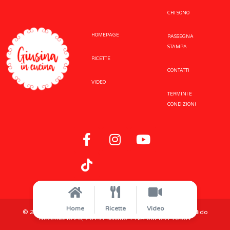
CHI SONO
HOMEPAGE
RASSEGNA
STAMPA
RICETTE
CONTATTI
VIDEO
TERMINI E
CONDIZIONI
Home
Ricette
Video
© 2021 Realize Networks. All rights reserved. Via Pier Candido
Decembrio 28, 20137 Milano. P.IVA 06289710961